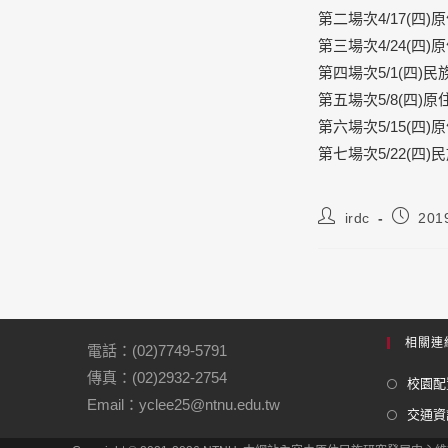
第二場次4/
17(四
第三場次4/24(四
第四場次5/
1(四)
第五場次5/
8(四)
第六場次5/
15(四
第七場次5/22(四
irdc
201
相關連
電話：(02)7749-5791
傳真：(02)2932-2754
校園配
Email：yclee25@ntnu.edu.tw
交通資