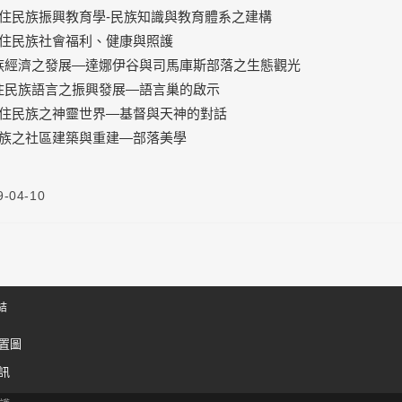
)原住民族振興教育學-民族知識與教育體系之建構
)原住民族社會福利、健康與照護
民族經濟之發展—達娜伊谷與司馬庫斯部落之生態觀
光
原住民族語言之振興發展—語言巢的啟示
)原住民族之神靈世界—基督與天神的對話
)民族之社區建築與重建—部落美學
9-04-10
結
置圖
訊