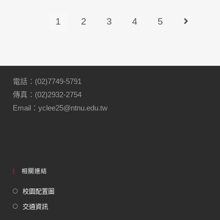
1
2
3
4
5
電話：(02)7749-5791
傳真：(02)2932-2754
Email：yclee25@ntnu.edu.tw
相關連結
校園配置圖
交通資訊