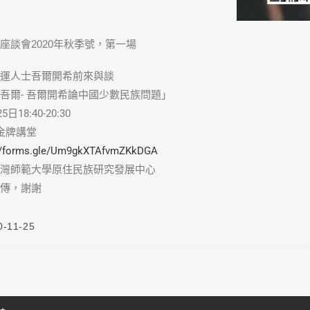
座談會2020年秋季號，第一場
運人士吾爾開希前來與談
吾爾- 吾爾開希論中國少數民族問題」
日18:40-20:30
金牌講堂
://forms.gle/Um9gkXTAfvmZKkDGA
灣師範大學原住民族研究發展中心
傳，謝謝
0-11-25