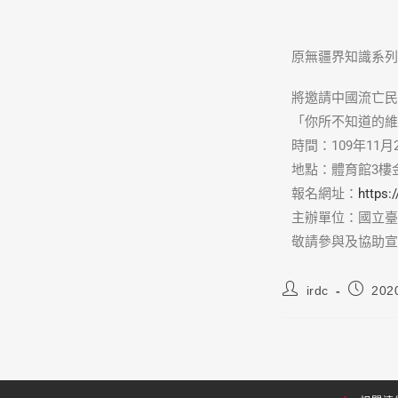
原無疆界知識系列
將邀請中國流亡民
「你所不知道的維
時間：109年11月25
地點：體育館3樓
報名網址：
https
主辦單位：國立臺
敬請參與及協助宣
irdc
202