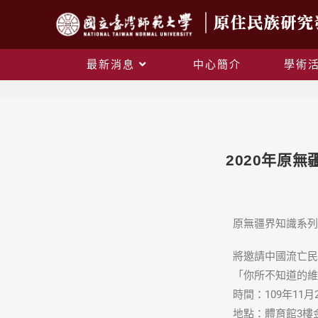
最新消息
中心簡介
學術
2020年原
原無疆界知識系列
將邀請中國流亡民
「你所不知道的維
時間：109年11月25
地點：體育館3樓