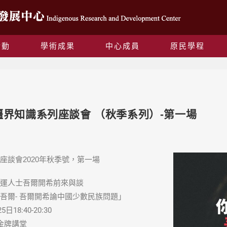
活動
學術成果
中心成員
原民學程
Blog
無疆界知識系列座談會 （秋季系列）-第一場
座談會2020年秋季號，第一場
運人士吾爾開希前來與談
吾爾- 吾爾開希論中國少數民族問題」
日18:40-20:30
金牌講堂