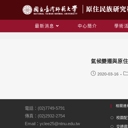
最新消息
中心簡介
學術
氣候變遷與原住
2020-03-16
相關連
電話：(02)7749-5791
傳真：(02)2932-2754
校園配
Email：yclee25@ntnu.edu.tw
交通資