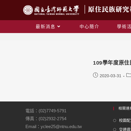
最新消息
中心簡介
學術
109學年度原
2020-03-31
相關連
電話：(02)7749-5791
傳真：(02)2932-2754
校園配
Email：yclee25@ntnu.edu.tw
交通資